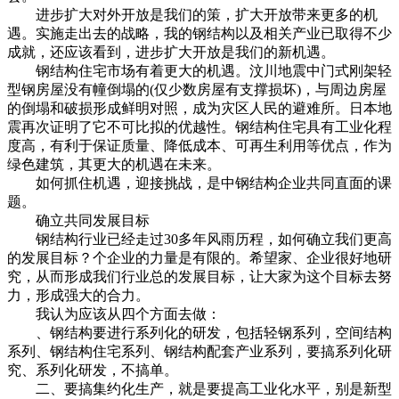
进步扩大对外开放是我们的策，扩大开放带来更多的机
遇。实施走出去的战略，我的钢结构以及相关产业已取得不少
成就，还应该看到，进步扩大开放是我们的新机遇。
钢结构住宅市场有着更大的机遇。汶川地震中门式刚架轻
型钢房屋没有幢倒塌的(仅少数房屋有支撑损坏)，与周边房屋
的倒塌和破损形成鲜明对照，成为灾区人民的避难所。日本地
震再次证明了它不可比拟的优越性。钢结构住宅具有工业化程
度高，有利于保证质量、降低成本、可再生利用等优点，作为
绿色建筑，其更大的机遇在未来。
如何抓住机遇，迎接挑战，是中钢结构企业共同直面的课
题。
确立共同发展目标
钢结构行业已经走过30多年风雨历程，如何确立我们更高
的发展目标？个企业的力量是有限的。希望家、企业很好地研
究，从而形成我们行业总的发展目标，让大家为这个目标去努
力，形成强大的合力。
我认为应该从四个方面去做：
、钢结构要进行系列化的研发，包括轻钢系列，空间结构
系列、钢结构住宅系列、钢结构配套产业系列，要搞系列化研
究、系列化研发，不搞单。
二、要搞集约化生产，就是要提高工业化水平，别是新型