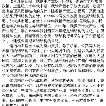
改革开放初期，我钢年产量仅3千万吨，家实行节约用钢
政策。上世纪九十年代中期，我钢产量有了较大发展，建设部
提出合理采用钢结构的方针；随着钢产量进步提高，又提出建
筑积采用钢结构的方针。1999年72号文件次提出发展钢结构住
宅，加大其市场占有量；2008年我钢产量突破5亿吨以来，我
已连续多年位居世界钢产量位。2009年，我振兴十大产业，钢
产业居位。早在1996年我就预言21世纪是钢结构的世纪。在倡
导科学发展、低碳环保的今天，钢结构行业又站在了个新起点
上，中建筑业将迎来钢结构的世纪。
钢结构工程技术成为有力支撑。除了桥梁、铁路等大批世
界瞩目的钢结构工程外，在中大地诞生的，先是以鸟巢为代表
的大中城市体育项目；以家大剧院为代表的已建、在建的大型
剧院工程和文化设施；以北京机场三航站楼和广州白云机场为
代表的机场航站楼工程；还有以武汉世纪家园为代表的钢结构
住宅建筑群。它们有自己的创新点，自己的工法和利权，展现
了我们钢结构技术的新成就。
钢结构产业链已成规模。从钢结构研发、制造到施工，我
已形成相关产业链。现在有资质的钢结构施工企业大大小小有
3000多家，些城市已形成钢结构产业城，别是浙江萧山。那里
有杭萧、大地、东南网架等的大型企业，还有约50家中小企
业。我们的副会长说：中“古有秦砖汉瓦，今有杭萧钢构”，萧
山钢构早已遍布。