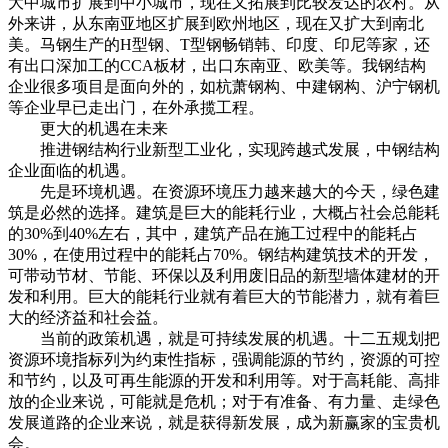
大中城市扩展到中小城市，现在又拓展到比较发达的农村。从
外来讲，从东南亚地区扩展到欧州地区，现在又扩大到南北
美。马钢生产的H型钢、T型钢畅销韩、印度、印尼等家，还
有出口深加工的CCA板材，出口东南亚、欧美等。我钢结构
企业很多项目是面向外的，如杭萧钢构、中建钢构、沪宁钢机
等企业早已走出门，在外承揽工程。
更大的机遇在未来
推进钢结构行业新型工业化，实现跨越式发展，中钢结构
企业面临的机遇。
先是环境机遇。在资源环境压力越来越大的今天，绿色建
筑是必然的选择。建筑是巨大的能耗行业，大概占社会总能耗
的30%到40%左右，其中，建筑产品在施工过程中的能耗占
30%，在使用过程中的能耗占70%。钢结构建筑技术的开发，
可带动节材、节能、环保以及利用废旧品的新型墙体建材的开
发和利用。巨大的能耗行业就有着巨大的节能潜力，就有着巨
大的经济益和社会益。
当前的政策机遇，就是可持续发展的机遇。十二五规划把
资源环境指标列为约束性指标，强调能源的节约，资源的可控
和节约，以及可再生能源的开发和利用等。对于高耗能、高排
放的企业来说，可能就是危机；对于有准备、有力量、走绿色
发展道路的企业来说，就是获得新发展，成为新赢家的宝贵机
会。