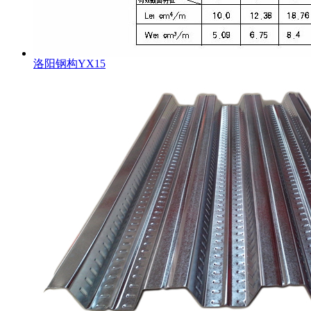
洛阳钢构YX15