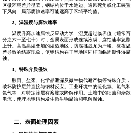
区微环境差异显著，钢结构位于水池边、通风死角或化工装置
下风向，局部腐蚀速率可能远高于区域平均值。
2、温湿度与腐蚀速率
温度升高加速腐蚀反应动力学，湿度超过临界值（通常百
分之六十至七十）时，金属表面形成连续液膜，腐蚀速率急剧
上升。高温高湿叠加的湿热地区，防腐挑战尤为严峻。昼夜温
差导致的结露现象，使钢结构在干旱地区同样面临周期性湿腐
蚀。
3、特殊介质侵蚀
酸雨、盐雾、化学品泄漏及微生物代谢产物等特殊介质，
破坏防护层并直接与钢材反应。工业环境中的硫化氢、氯气和
氨气等，对特定涂层有溶胀或降解作用。土壤中的细菌和杂散
电流，使埋地钢结构发生微生物腐蚀和电解腐蚀。
二、表面处理因素