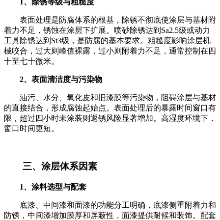
1、除锈等级与粗糙度
表面处理是防腐体系的根基，除锈不彻底使涂层与基材附
着力不足，锈蚀在涂层下扩展。喷砂除锈达到Sa2.5级或动力
工具除锈达到St3级，是防腐的基本要求。粗糙度影响涂层机
械咬合，过大则峰值裸露，过小则附着力不足，通常控制在四
十至七十微米。
2、表面清洁度与污染物
油污、水分、氧化皮和旧漆膜等污染物，阻碍涂层与基材
的直接结合，形成腐蚀起始点。表面处理后的暴露时间窗口有
限，超过四小时未涂装则返锈风险显著增加。高湿度环境下，
窗口时间更短。
三、涂层体系因素
1、涂料选型与配套
底漆、中间漆和面漆的功能分工明确，底漆侧重附着力和
防锈，中间漆增加膜厚和屏蔽性，面漆提供耐候和装饰。配套