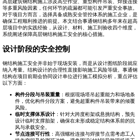
高层建筑钢结构施工涉及高空作业、重型构件吊装、焊接连接
等多重风险因素，任何环节的疏漏都可能引发严重安全事故。
对于项目方而言，选择具备成熟安全管控体系的施工企业，是
确保工程顺利推进的前提。本文结合事通钢结构多年来在超高
层项目中的实践经验，从设计、材料、施工到验收四个维度，
系统阐述保障高层钢结构施工安全的核心措施。
设计阶段的安全控制
钢结构施工安全并非始于现场安装，而是从设计图纸阶段就应
纳入考量。结构设计的合理性直接影响施工风险等级。事通钢
结构在项目前期会协同设计单位进行施工模拟分析，重点评估
以下方面：
构件分段与吊装重量
：根据现场塔吊起重能力和场地条
件，优化构件分段方案，避免超重构件吊装带来的倾覆
风险。
临时支撑体系设计
：针对大跨度桁架或悬挑结构，预先
设计临时支撑胎架，确保在未形成稳定结构体系前的抗
风与承载安全。
节点连接可行性
：高强螺栓连接与焊接节点需考虑工人