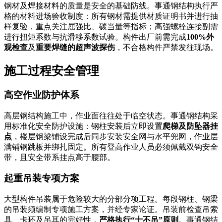
钢材及焊接材料的质量是安全的基础防线。事通钢结构执行严
格的材料进场验收制度：所有钢材需提供材质证明书并进行抽
样复验，重点关注屈强比、碳当量等指标；高强螺栓连接副需
进行扭矩系数与抗滑移系数试验。构件出厂前需完成
100%外
观检查
及
重要焊缝的超声波探伤
，不合格构件严禁发往现场。
施工过程安全管理
高空作业防护体系
高层钢结构施工中，作业面往往处于临空状态。事通钢结构采
用标准化安全防护设施：钢柱安装后立即设置
爬梯及防坠器挂
点
，楼层钢梁铺设完成后同步安装安全网与水平兜网，作业层
满铺钢跳板并绑扎固定。所有登高作业人员必须佩戴双钩安全
带，且安全带系挂点高于腰部。
起重吊装专项方案
大型构件吊装属于危险较大的分部分项工程。每段钢柱、钢梁
的吊装须编制专项施工方案，并经专家论证。吊装前检查吊索
具、卡环及吊耳的完好性，
严格执行“十不吊”原则
。事通钢结