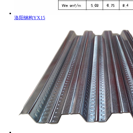
洛阳钢构YX15