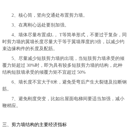
2、核心筒，竖向交通处布置剪力墙。
3、在离刚心远处要别加强。
4、墙体尽量布置成L， T等简单形式，不要过于复杂，同
时剪力墙的翼墙长度尽量大于等于翼墙厚度的3倍，以减少约
束边缘构件的长度及配筋。
5、尽量减少短肢剪力墙的出现，当短肢剪力墙承受的倾
覆力矩超过 30%时，即为具有较多短肢剪力墙的结构，此种
结构短肢墙承受的倾覆力矩不宜超过 50%
6、墙长度不宜大于8米，避免受弯后产生大裂缝及拉断钢
筋。
7、避免刚度突变，比如出屋面电梯间要适当加强，减小
鞭稍应。
三、剪力墙结构的主要经济指标