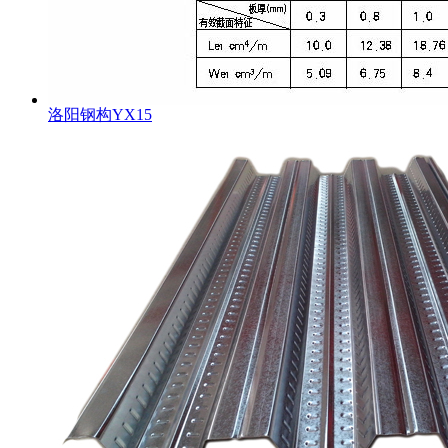
洛阳钢构YX15