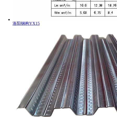
洛阳钢构YX15