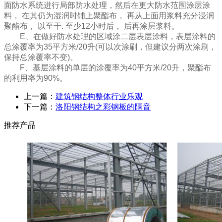
面防水系统进行局部防水处理，然后在更大防水范围涂层涂
料， 在其仍为湿润时铺上聚酯布， 再从上面用浆料充分浸润
聚酯布， 以至干. 至少12小时后， 后再涂层浆料。
E、在做好防水处理的区域涂二层表层涂料，表层涂料的
总涂覆率为35平方米/20升(可以次涂刷，但建议分两次涂刷，
保持总涂覆率不变)。
F、基层涂料的单层的涂覆率为40平方米/20升，聚酯布
的利用率为90%。
上一篇：
建筑钢结构整体行业乐观
下一篇：
洛阳钢结构之彩钢板的隔音
推荐产品