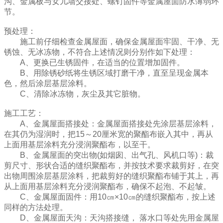
沟、金属板与女儿墙交接处、螺钉固件等金属屋面防水薄弱环
节。
预处理：
施工前仔细检查金属屋面，确保金属屋面牢固、干净、无
锈蚀、无冰冻物，不符合上述情况则分别作如下处理：
A、更换已生锈固件，在适当的位置增加固件。
B、用除锈砂纸将生锈区域打磨干净，直至呈现金属本
色，然后涂层基层涂料。
C、清除冰冻物，灰尘及其它脏物。
施工工艺：
A、金属屋面搭接处：金属屋面搭接处先涂层基层涂料，
在其仍为湿润时，把15～20厘米宽的聚酯布嵌入其中，再从
上面用基层涂料充分浸润聚酯布，以至干。
B、金属屋面的突出物(如烟囱、出气孔、风机口等)：裁
剪尺寸、形状合适的缝织聚酯布，并按技术要求裁剪好，在突
出物周围涂层基层涂料，把裁剪好的缝织聚酯布铺于其上，再
从上面用基层涂料充分浸润聚酯布，确保不起泡、不起皱。
C、金属屋面固件：用10㎝×10㎝的缝织聚酯布，按上述
同样的方法处理。
D、金属屋面天沟：天沟搭接缝， 落水口等处先用金属屋