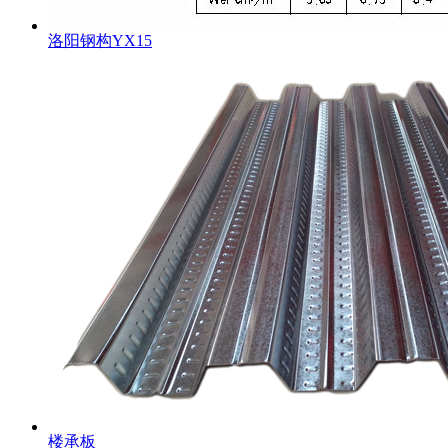
洛阳钢构YX15
楼承板